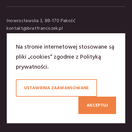
Inowrocławska 3, 88-170 Pakość
kontakt@bratfranciszek.pl
tel. +48 797 907 395
Na stronie internetowej stosowane są
Polityka prywatności
pliki „cookies” zgodnie z
Polityką
prywatności
.
Osoby rozeznające powołanie mają możliwość pobytu
przez kilka dni w klasztorze ze wspólnotą
USTAWIENIA ZAAWANSOWANE
franciszkańską. Zapraszamy do kontaktu z
Duszpasterzem powołań:
o. Antoni Majewski
AKCEPTUJ
tel.797 907 395