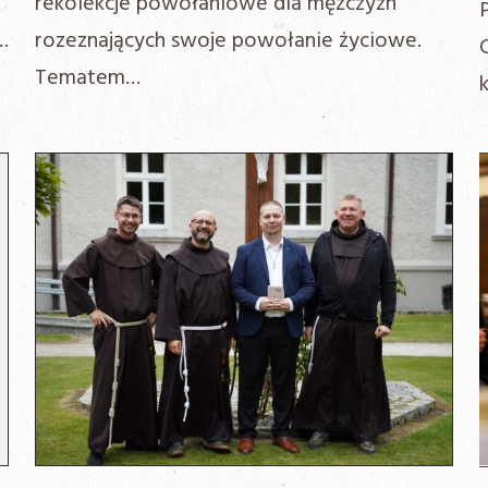
rekolekcje powołaniowe dla mężczyzn
…
rozeznających swoje powołanie życiowe.
Tematem…