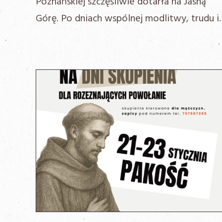
Poznańskiej szczęśliwie dotarła na Jasną
Górę. Po dniach wspólnej modlitwy, trudu i