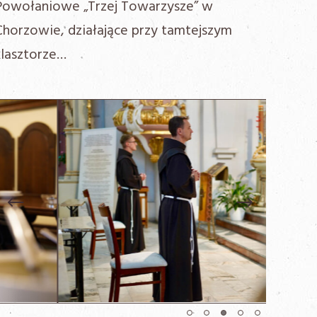
Powołaniowe „Trzej Towarzysze” w
Chorzowie, działające przy tamtejszym
klasztorze…
Previous
Next