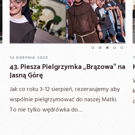
Next
Previous
Nex
14 SIERPNIA 2025
43. Piesza Pielgrzymka „Brązowa” na
Jasną Górę
Masz pytania?
Zadzwoń do nas!
Jak co roku 3-12 sierpień, rezerwujemy aby
wspólnie pielgrzymować do naszej Matki.
To nie tylko wędrówka do…