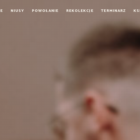
E
NIUSY
POWOŁANIE
REKOLEKCJE
TERMINARZ
KS