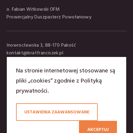
o. Fabian Witkowski OFM
Prowincjalny Duszpasterz Powołaniowy
Inowrocławska 3, 88-170 Pakość
kontakt@bratfranciszek.pl
tel. +48 797 907 395
Na stronie internetowej stosowane są
Polityka prywatności
pliki „cookies” zgodnie z
Polityką
prywatności
.
Osoby rozeznające powołanie mają możliwość pobytu
przez kilka dni w klasztorze ze wspólnotą
USTAWIENIA ZAAWANSOWANE
franciszkańską. Zapraszamy do kontaktu z
Duszpasterzem powołań:
o. Antoni Majewski
AKCEPTUJ