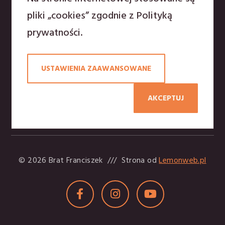
Polityka prywatności
pliki „cookies” zgodnie z
Polityką
prywatności
.
Osoby rozeznające powołanie mają możliwość pobytu
USTAWIENIA ZAAWANSOWANE
przez kilka dni w klasztorze ze wspólnotą
franciszkańską. Zapraszamy do kontaktu z
Duszpasterzem powołań:
o. Antoni Majewski
AKCEPTUJ
tel.797 907 395
© 2026 Brat Franciszek
///
Strona od
Lemonweb.pl