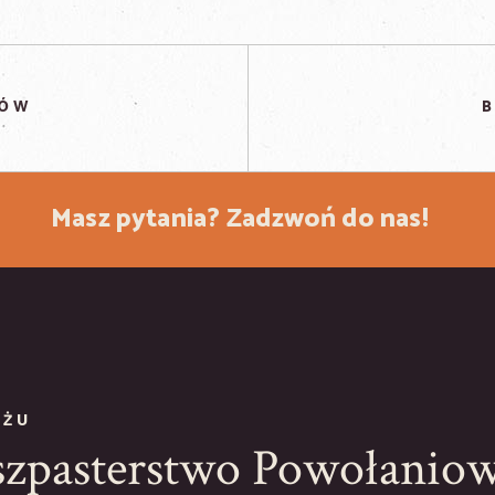
TÓW
B
Masz pytania?
Zadzwoń do nas!
YŻU
szpasterstwo Powołanio