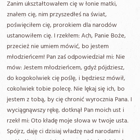
Zanim ukształtowałem cię w łonie matki,
znałem cię, nim przyszedłeś na świat,
poświęciłem cię, prorokiem dla narodów
ustanowiłem cię. I rzekłem: Ach, Panie Boże,
przecież nie umiem mówić, bo jestem
młodzieńcem! Pan zaś odpowiedział mi: Nie
mów: Jestem młodzieńcem, gdyż pójdziesz,
do kogokolwiek cię poślę, i będziesz mówił,
cokolwiek tobie polecę. Nie lękaj się ich, bo
jestem z tobą, by cię chronić wyrocznia Pana. I
wyciągnąwszy rękę, dotknął Pan moich ust i
rzekł mi: Oto kładę moje słowa w twoje usta.
Spójrz, daję ci dzisiaj władzę nad narodami i