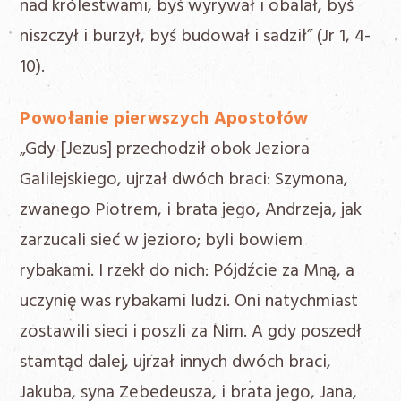
nad królestwami, byś wyrywał i obalał, byś
niszczył i burzył, byś budował i sadził” (Jr 1, 4-
10).
Powołanie pierwszych Apostołów
„Gdy [Jezus] przechodził obok Jeziora
Galilejskiego, ujrzał dwóch braci: Szymona,
zwanego Piotrem, i brata jego, Andrzeja, jak
zarzucali sieć w jezioro; byli bowiem
rybakami. I rzekł do nich: Pójdźcie za Mną, a
uczynię was rybakami ludzi. Oni natychmiast
zostawili sieci i poszli za Nim. A gdy poszedł
stamtąd dalej, ujrzał innych dwóch braci,
Jakuba, syna Zebedeusza, i brata jego, Jana,