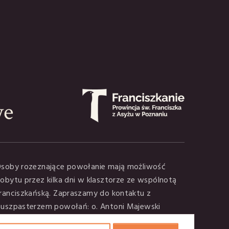
we
soby rozeznające powołanie mają możliwość
obytu przez kilka dni w klasztorze ze wspólnotą
ranciszkańską. Zapraszamy do kontaktu z
uszpasterzem powołań:
o. Antoni Majewski
el.797 907 395