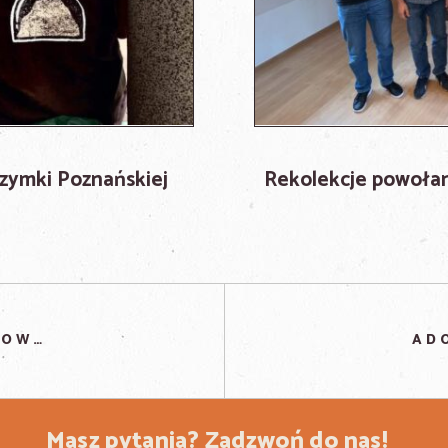
rzymki Poznańskiej
Rekolekcje powołani
ADORACJA W INTENCJI POWOŁAŃ
AD
Masz pytania?
Zadzwoń do nas!