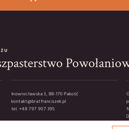
YŻU
szpasterstwo Powołanio
Inowrocławska 3, 88-170 Pakość
O
kontakt@bratfranciszek.pl
p
tel. +48 797 907 395
f
D
Polityka prywatności
t