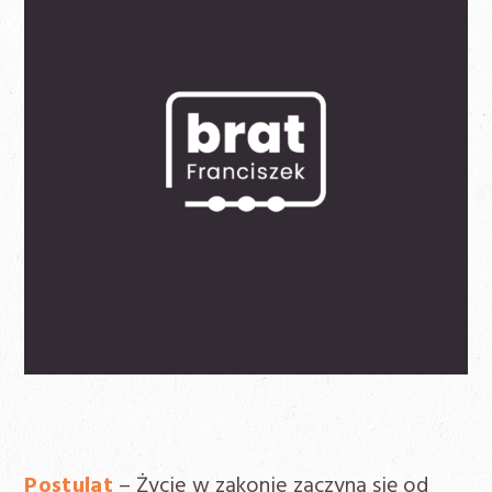
Postulat
– Życie w zakonie zaczyna się od