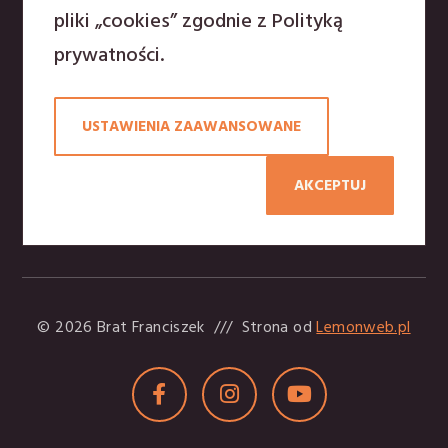
pliki „cookies” zgodnie z
Polityką
Polityka prywatności
prywatności
.
Osoby rozeznające powołanie mają możliwość pobytu
USTAWIENIA ZAAWANSOWANE
przez kilka dni w klasztorze ze wspólnotą
franciszkańską. Zapraszamy do kontaktu z
AKCEPTUJ
Duszpasterzem powołań:
o. Antoni Majewski
tel.797 907 395
© 2026 Brat Franciszek
///
Strona od
Lemonweb.pl