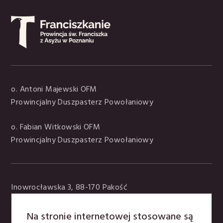
o. Antoni Majewski OFM
Prowincjalny Duszpasterz Powołaniowy
o. Fabian Witkowski OFM
Prowincjalny Duszpasterz Powołaniowy
Inowrocławska 3, 88-170 Pakość
kontakt@bratfranciszek.pl
tel. +48 797 907 395
Na stronie internetowej stosowane są